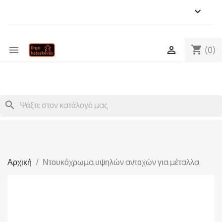

shopping_cart


(0)
search
Αρχική
Ντουκόχρωμα υψηλών αντοχών για μέταλλα