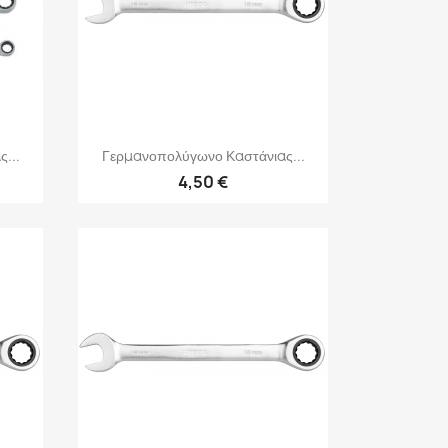
Γρήγορη προβολή

...
Γερμανοπολύγωνο Καστάνιας...
4,50 €