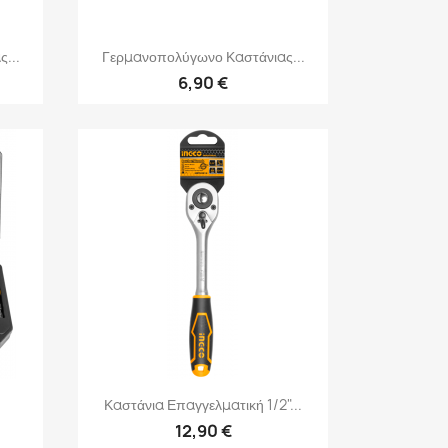
Γρήγορη προβολή

...
Γερμανοπολύγωνο Καστάνιας...
6,90 €
Γρήγορη προβολή

Καστάνια Επαγγελματική 1/2"...
12,90 €