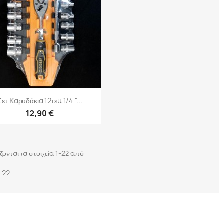
Γρήγορη προβολή

Σετ Καρυδάκια 12τεμ 1/4 "...
12,90 €
ζονται τα στοιχεία 1-22 από
 22