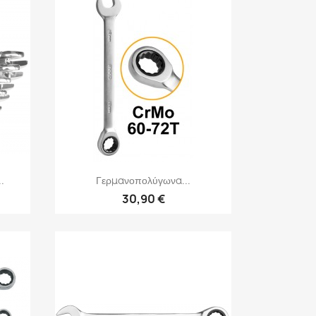
Γρήγορη προβολή

.
Γερμανοπολύγωνα...
30,90 €