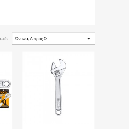

ατά:
Όνομα, Α προς Ω