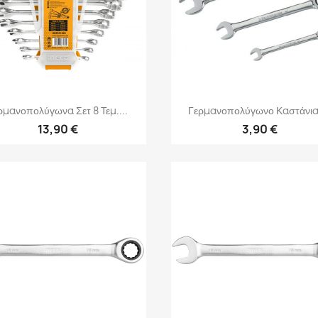
Γρήγορη προβολή
Γρήγορη προβολή


ρμανοπολύγωνα Σετ 8 Τεμ....
Γερμανοπολύγωνο Καστάνιας
13,90 €
3,90 €