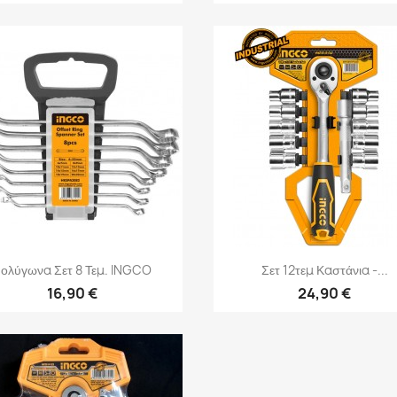
Γρήγορη προβολή
Γρήγορη προβολή


ολύγωνα Σετ 8 Τεμ. INGCO
Σετ 12τεμ Καστάνια -...
16,90 €
24,90 €