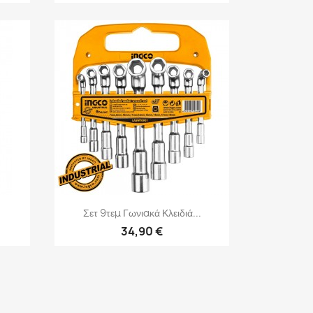
Γρήγορη προβολή

Σετ 9τεμ Γωνιακά Κλειδιά...
34,90 €