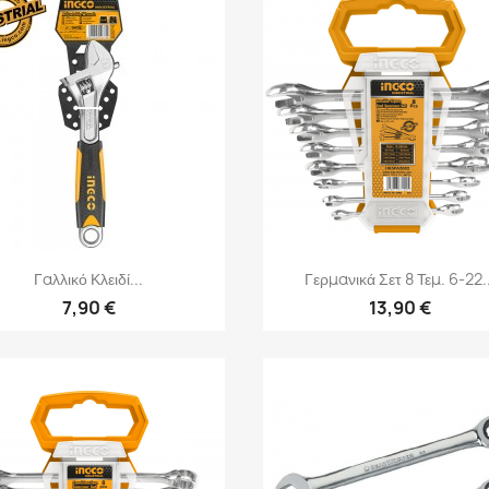
Γρήγορη προβολή
Γρήγορη προβολή


Γαλλικό Κλειδί...
Γερμανικά Σετ 8 Τεμ. 6-22..
7,90 €
13,90 €