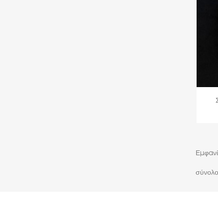
Εμφανί
σύνολο