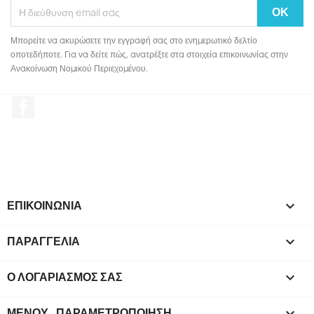
Μπορείτε να ακυρώσετε την εγγραφή σας στο ενημερωτικό δελτίο
οποτεδήποτε. Για να δείτε πώς, ανατρέξτε στα στοιχεία επικοινωνίας στην
Ανακοίνωση Νομικού Περιεχομένου.
Facebook
ΕΠΙΚΟΙΝΩΝΙΑ

ΠΑΡΑΓΓΕΛΙΑ

Ο ΛΟΓΑΡΙΑΣΜΌΣ ΣΑΣ

ΜΕΝΟΎ_ΠΑΡΑΜΕΤΡΟΠΟΊΗΣΗ
keyboard_arrow_down